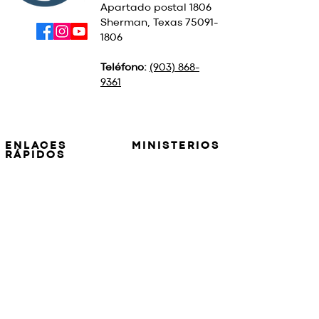
Apartado postal 1806
Sherman, Texas
75091-
1806
Teléfono:
(903) 868-
9361
ENLACES
MINISTERIOS
RÁPIDOS
SOBRE
TERRENO DE
NOSOTROS
CAMPING
CONTÁCTENOS
BSM
UBICACIÓN
SUMINISTRO DE
PÚLPITO
RECIBA TEXTOS PARA