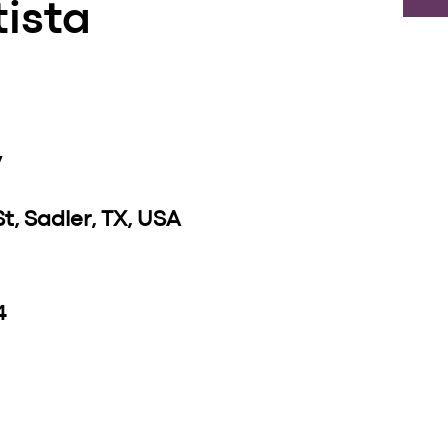
tista
y
St, Sadler, TX, USA
4