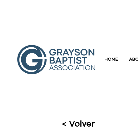
HOME
ABO
< Volver