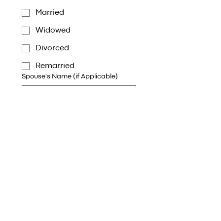
Married
Widowed
Divorced
Remarried
Spouse's Name (if Applicable)
Próximo
Dirección de la oficina:
2515 N. Loy Lake Rd.
Sherman, Texas 75090
Dirección de envio: