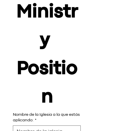
Ministr
y 
Positio
n
Nombre de la Iglesia a la que estás
aplicando:
*